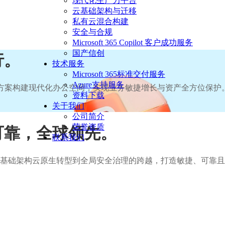
现代化生产力平台
云基础架构与迁移
私有云混合构建
安全与合规
Microsoft 365 Copilot 客户成功服务
国产信创
行。
技术服务
Microsoft 365标准交付服务
Azure支持服务
65 解决方案构建现代化办公空间，实现业务敏捷增长与资产全方位保护
资料下载
关于我们
公司简介
荣誉资质
可靠，全球领先。
联系我们
业实现从基础架构云原生转型到全局安全治理的跨越，打造敏捷、可