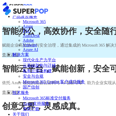
产品及云服务
Microsoft 365
Azure
智能办公，高效协作，安全随
PTC
AutoDesk
Adobe
Vmware
赋能企业高效协作与安全治理，通过集成的 Microsoft 3
Azure AI
解决方案
查看详情
现代化生产力平台
云基础架构与迁移
智能云平台，赋能创新，安全
私有云混合构建
安全与合规
Microsoft 365 Copilot 客户成功服务
依托 Azure 领先的混合云架构与 AI 创新引擎，助力企
国产信创
查看详情
技术服务
Microsoft 365标准交付服务
Azure支持服务
创意无界，灵感成真。
资料下载
关于我们