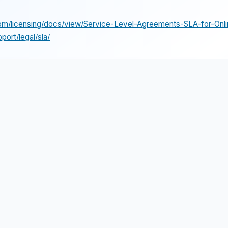
om/licensing/docs/view/Service-Level-Agreements-SLA-for-Onl
port/legal/sla/