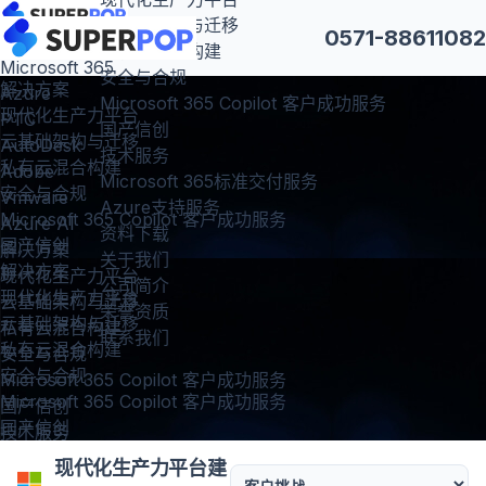
云基础架构与迁移
0571-88611082
产品及云服务
私有云混合构建
Microsoft 365
安全与合规
解决方案
Azure
Microsoft 365 Copilot 客户成功服务
现代化生产力平台
PTC
国产信创
云基础架构与迁移
AutoDesk
技术服务
私有云混合构建
Adobe
Microsoft 365标准交付服务
安全与合规
Vmware
Azure支持服务
Microsoft 365 Copilot 客户成功服务
Azure AI
资料下载
国产信创
解决方案
关于我们
解决方案
现代化生产力平台
公司简介
现代化生产力平台
云基础架构与迁移
荣誉资质
云基础架构与迁移
私有云混合构建
联系我们
私有云混合构建
安全与合规
安全与合规
Microsoft 365 Copilot 客户成功服务
Microsoft 365 Copilot 客户成功服务
国产信创
国产信创
技术服务
Microsoft 365标准交付服务
现代化生产力平台建
Azure支持服务