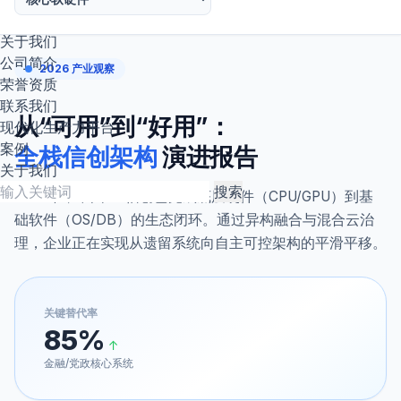
资料下载
关于我们
公司简介
2026 产业观察
荣誉资质
联系我们
从“可用”到“好用”：
现代化生产力平台
案例
全栈信创架构
演进报告
关于我们
搜索
2026年，中国 IT 信创已完成底层硬件（CPU/GPU）到基
础软件（OS/DB）的生态闭环。通过异构融合与混合云治
理，企业正在实现从遗留系统向自主可控架构的平滑平移。
关键替代率
85%
↑
金融/党政核心系统