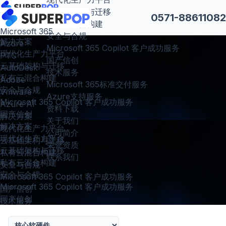
云基础架构与迁移
0571-88611082
产品及云服务
私有云混合构建
Microsoft 365
安全与合规
解决方案
Azure
Microsoft 365 Copilot 客户成功服务
现代化生产力平台
PTC
国产信创
云基础架构与迁移
AutoDesk
技术服务
私有云混合构建
Adobe
Microsoft 365标准交付服务
安全与合规
Vmware
Azure支持服务
Microsoft 365 Copilot 客户成功服务
Azure AI
资料下载
国产信创
解决方案
关于我们
解决方案
现代化生产力平台
公司简介
现代化生产力平台
云基础架构与迁移
荣誉资质
云基础架构与迁移
私有云混合构建
联系我们
私有云混合构建
安全与合规
安全与合规
Microsoft 365 Copilot 客户成功服务
Microsoft 365 Copilot 客户成功服务
国产信创
国产信创
技术服务
Microsoft 365标准交付服务
Azure支持服务