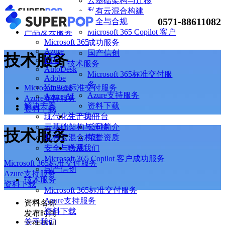
云基础架构与迁移
私有云混合构建
0571-88611082
安全与合规
Microsoft 365 Copilot 客户
产品及云服务
Microsoft 365
成功服务
Azure
国产信创
技术服务
PTC
技术服务
AutoDesk
Microsoft 365标准交付服
Adobe
务
Vmware
Microsoft 365标准交付服务
Azure支持服务
Azure AI
Azure支持服务
资料下载
解决方案
资料下载
关于我们
现代化生产力平台
公司简介
云基础架构与迁移
技术服务
荣誉资质
私有云混合构建
联系我们
安全与合规
Microsoft 365 Copilot 客户成功服务
Microsoft 365标准交付服务
国产信创
Azure支持服务
技术服务
资料下载
Microsoft 365标准交付服务
Azure支持服务
资料名称
资料下载
发布时间
关于我们
文件类别