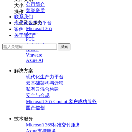
公司简介
大小
荣誉资质
操作
联系我们
产品及云服务
现代化生产力平台
Microsoft 365
案例
Azure
关于我们
PTC
AutoDesk
搜索
Adobe
Vmware
Azure AI
解决方案
现代化生产力平台
云基础架构与迁移
私有云混合构建
安全与合规
Microsoft 365 Copilot 客户成功服务
国产信创
技术服务
Microsoft 365标准交付服务
Azure支持服务